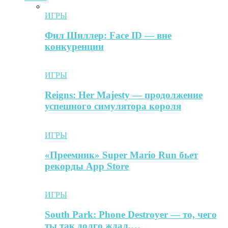
ИГРЫ
Фил Шиллер: Face ID — вне
конкуренции
ИГРЫ
Reigns: Her Majesty — продолжение
успешного симулятора короля
ИГРЫ
«Преемник» Super Mario Run бьет
рекорды App Store
ИГРЫ
South Park: Phone Destroyer — то, чего
ты так долго ждал,…