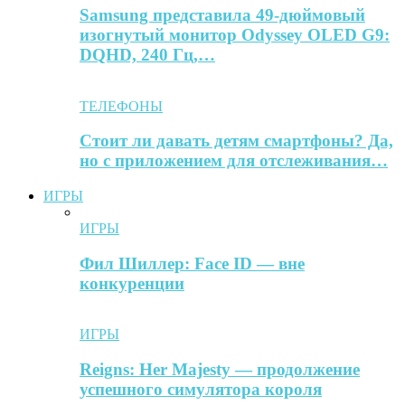
Samsung представила 49-дюймовый
изогнутый монитор Odyssey OLED G9:
DQHD, 240 Гц,…
ТЕЛЕФОНЫ
Стоит ли давать детям смартфоны? Да,
но с приложением для отслеживания…
ИГРЫ
ИГРЫ
Фил Шиллер: Face ID — вне
конкуренции
ИГРЫ
Reigns: Her Majesty — продолжение
успешного симулятора короля