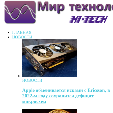
ГЛАВНАЯ
НОВОСТИ
НОВОСТИ
Apple обменивается исками с Ericsson, в
2022-м году сохранится дефицит
микросхем