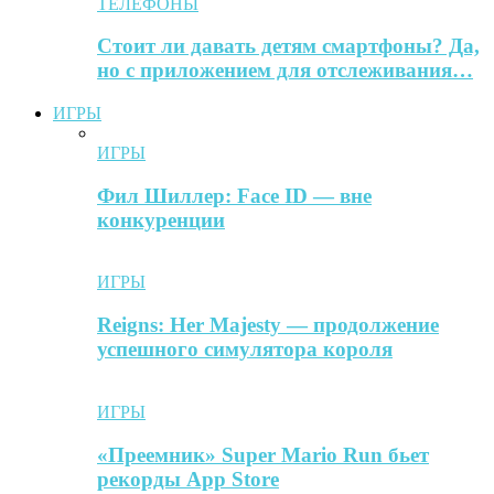
ТЕЛЕФОНЫ
Стоит ли давать детям смартфоны? Да,
но с приложением для отслеживания…
ИГРЫ
ИГРЫ
Фил Шиллер: Face ID — вне
конкуренции
ИГРЫ
Reigns: Her Majesty — продолжение
успешного симулятора короля
ИГРЫ
«Преемник» Super Mario Run бьет
рекорды App Store