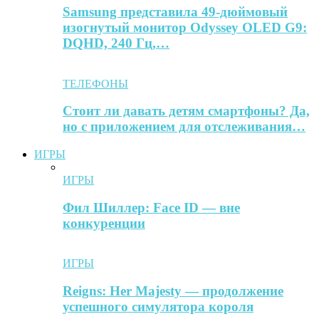
Samsung представила 49-дюймовый
изогнутый монитор Odyssey OLED G9:
DQHD, 240 Гц,…
ТЕЛЕФОНЫ
Стоит ли давать детям смартфоны? Да,
но с приложением для отслеживания…
ИГРЫ
ИГРЫ
Фил Шиллер: Face ID — вне
конкуренции
ИГРЫ
Reigns: Her Majesty — продолжение
успешного симулятора короля