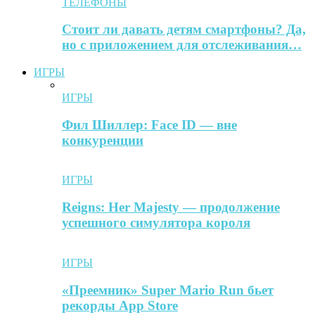
ТЕЛЕФОНЫ
Стоит ли давать детям смартфоны? Да,
но с приложением для отслеживания…
ИГРЫ
ИГРЫ
Фил Шиллер: Face ID — вне
конкуренции
ИГРЫ
Reigns: Her Majesty — продолжение
успешного симулятора короля
ИГРЫ
«Преемник» Super Mario Run бьет
рекорды App Store