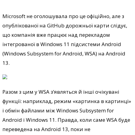
Microsoft не оголошувала про це офіційно, але з
опублікованої на GitHub дорожньої карти слідує,
що компанія вже працює над перекладом
інтегрованої в Windows 11 підсистеми Android
(Windows Subsystem for Android, WSA) на Android
13.
Разом з цим у WSA з’являться й інші очікувані
функції: наприклад, режим
«картинка в картинці»
і обмін файлами між Windows Subsystem for
Android і Windows 11. Правда, коли саме WSA буде
переведена на Android 13, поки не