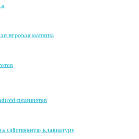
ти
ая игровая машина
готов
ndroid-планшетов
ть собственную клавиатуру