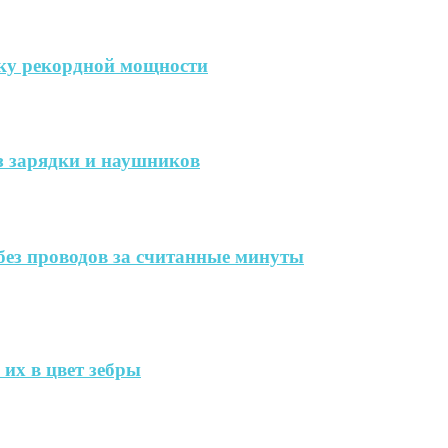
дку рекордной мощности
ез зарядки и наушников
без проводов за считанные минуты
их в цвет зебры