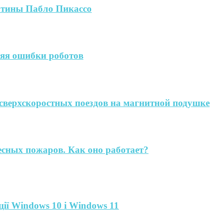
артины Пабло Пикассо
яя ошибки роботов
сверхскоростных поездов на магнитной подушке
есных пожаров. Как оно работает?
ії Windows 10 і Windows 11