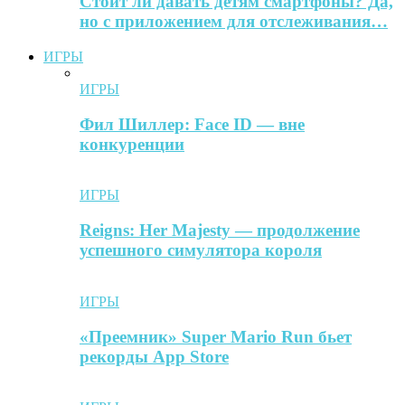
Стоит ли давать детям смартфоны? Да,
но с приложением для отслеживания…
ИГРЫ
ИГРЫ
Фил Шиллер: Face ID — вне
конкуренции
ИГРЫ
Reigns: Her Majesty — продолжение
успешного симулятора короля
ИГРЫ
«Преемник» Super Mario Run бьет
рекорды App Store