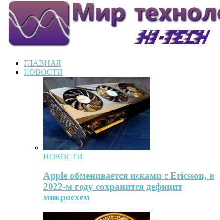
ГЛАВНАЯ
НОВОСТИ
НОВОСТИ
Apple обменивается исками с Ericsson, в
2022-м году сохранится дефицит
микросхем