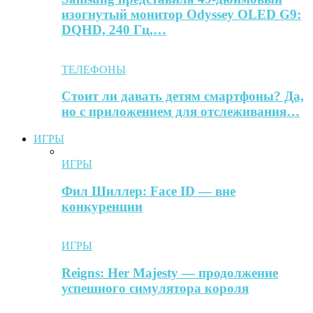
изогнутый монитор Odyssey OLED G9:
DQHD, 240 Гц,…
ТЕЛЕФОНЫ
Стоит ли давать детям смартфоны? Да,
но с приложением для отслеживания…
ИГРЫ
ИГРЫ
Фил Шиллер: Face ID — вне
конкуренции
ИГРЫ
Reigns: Her Majesty — продолжение
успешного симулятора короля