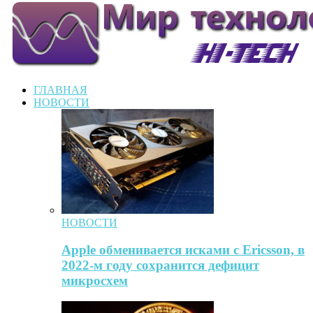
ГЛАВНАЯ
НОВОСТИ
НОВОСТИ
Apple обменивается исками с Ericsson, в
2022-м году сохранится дефицит
микросхем