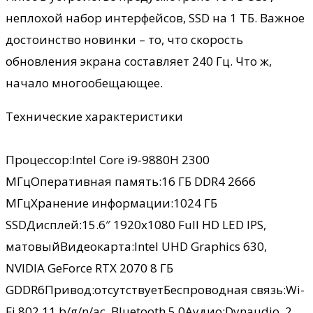
неплохой набор интерфейсов, SSD на 1 ТБ. Важное
достоинство новинки – то, что скорость
обновления экрана составляет 240 Гц. Что ж,
начало многообещающее.
Технические характеристики
Процессор:Intel Core i9-9880H 2300
МГцОперативная память:16 ГБ DDR4 2666
МГцХранение информации:1024 ГБ
SSDДисплей:15.6″ 1920х1080 Full HD LED IPS,
матовыйВидеокарта:Intel UHD Graphics 630,
NVIDIA GeForce RTX 2070 8 ГБ
GDDR6Привод:отсутствуетБеспроводная связь:Wi-
Fi 802.11 b/g/n/ac, Bluetooth 5.0Аудио:Dynaudio, 2