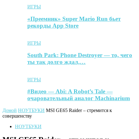
ИГРЫ
«Преемник» Super Mario Run бьет
рекорды App Store
ИГРЫ
South Park: Phone Destroyer — то, чего
ты так долго ждал,…
ИГРЫ
#Видео — Abi: A Robot’s Tale —
очаровательный аналог Machinarium
Домой
НОУТБУКИ
MSI GE65 Raider – стремится к
совершенству
НОУТБУКИ