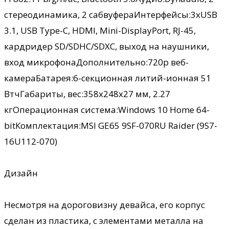
стереодинамика, 2 сабвуфераИнтерфейсы:3хUSB
3.1, USB Type-C, HDMI, Mini-DisplayPort, RJ-45,
кардридер SD/SDHC/SDXC, выход на наушники,
вход микрофонаДополнительно:720p веб-
камераБатарея:6-секционная литий-ионная 51
ВтчГабариты, вес:358х248х27 мм, 2.27
кгОперационная система:Windows 10 Home 64-
bitКомплектация:MSI GE65 9SF-070RU Raider (9S7-
16U112-070)
Дизайн
Несмотря на дороговизну девайса, его корпус
сделан из пластика, с элементами металла на