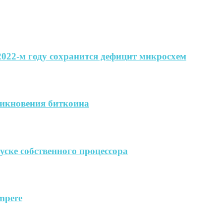
 2022-м году сохранится дефицит микросхем
никновения биткоина
пуске собственного процессора
mpere