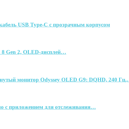
 кабель USB Type-C с прозрачным корпусом
n 8 Gen 2, OLED-дисплей…
гнутый монитор Odyssey OLED G9: DQHD, 240 Гц
 но с приложением для отслеживания…