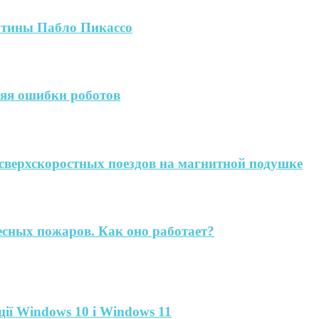
артины Пабло Пикассо
яя ошибки роботов
сверхскоростных поездов на магнитной подушке
есных пожаров. Как оно работает?
ії Windows 10 і Windows 11