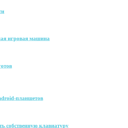
ти
ая игровая машина
готов
ndroid-планшетов
ть собственную клавиатуру