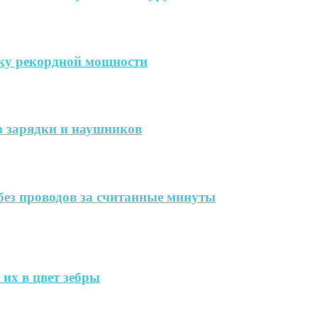
дку рекордной мощности
ез зарядки и наушников
без проводов за считанные минуты
их в цвет зебры