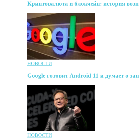
Криптовалюта и блокчейн: история воз
НОВОСТИ
Google готовит Android 11 и думает о за
НОВОСТИ