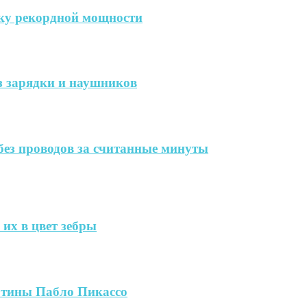
дку рекордной мощности
ез зарядки и наушников
без проводов за считанные минуты
их в цвет зебры
артины Пабло Пикассо