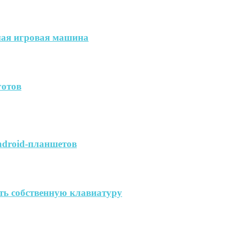
ая игровая машина
готов
ndroid-планшетов
ть собственную клавиатуру