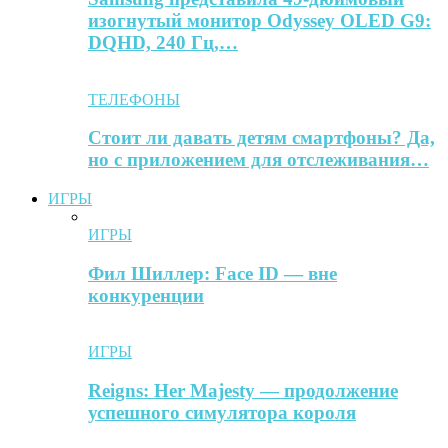
изогнутый монитор Odyssey OLED G9:
DQHD, 240 Гц,…
ТЕЛЕФОНЫ
Стоит ли давать детям смартфоны? Да,
но с приложением для отслеживания…
ИГРЫ
ИГРЫ
Фил Шиллер: Face ID — вне
конкуренции
ИГРЫ
Reigns: Her Majesty — продолжение
успешного симулятора короля