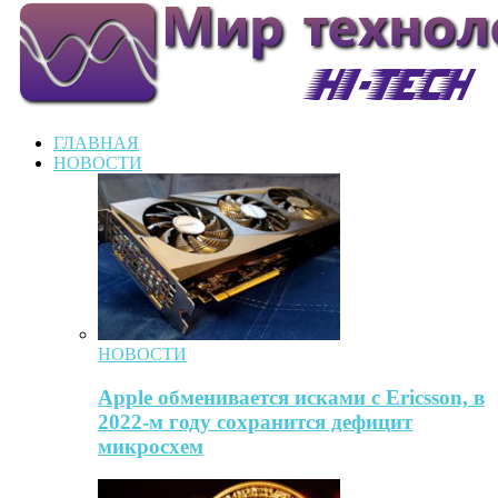
ГЛАВНАЯ
НОВОСТИ
НОВОСТИ
Apple обменивается исками с Ericsson, в
2022-м году сохранится дефицит
микросхем