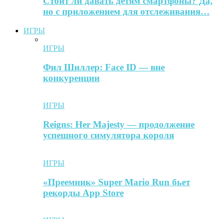
Стоит ли давать детям смартфоны? Да,
но с приложением для отслеживания…
ИГРЫ
ИГРЫ
Фил Шиллер: Face ID — вне
конкуренции
ИГРЫ
Reigns: Her Majesty — продолжение
успешного симулятора короля
ИГРЫ
«Преемник» Super Mario Run бьет
рекорды App Store