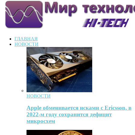
ГЛАВНАЯ
НОВОСТИ
НОВОСТИ
Apple обменивается исками с Ericsson, в
2022-м году сохранится дефицит
микросхем