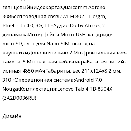
глянцевыйВидеокарта:Qualcomm Adreno
308Беспроводная связь:Wi-Fi 802.11 b/g/n,
Bluetooth 4.0, 3G, LTEАудио:Dolby Atmos, 2
динамикаИнтерфейсы:Micro-USB, кардридер
microSD, слот для Nano-SIM, выход на
наушникиДополнительно:2 Мп фронтальная веб-
камера, 5 Мп тыловая веб-камераБатарея:литий-
ионная 4850 мАчГабариты, вес:211х124х8.2 мм,
310 гОперационная система:Android 7.0
NougatКомплектация:Lenovo Tab 4 TB-8504X
(ZA2D0036RU)
Дизайн