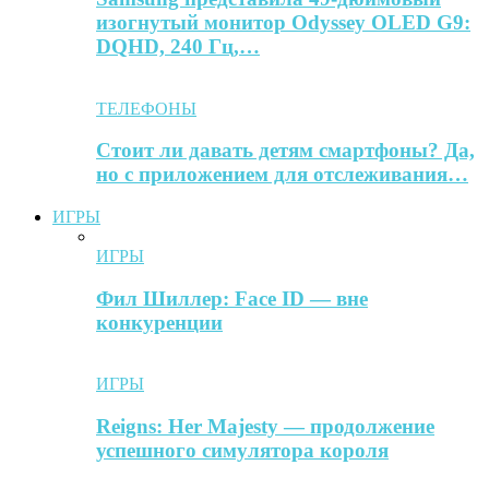
изогнутый монитор Odyssey OLED G9:
DQHD, 240 Гц,…
ТЕЛЕФОНЫ
Стоит ли давать детям смартфоны? Да,
но с приложением для отслеживания…
ИГРЫ
ИГРЫ
Фил Шиллер: Face ID — вне
конкуренции
ИГРЫ
Reigns: Her Majesty — продолжение
успешного симулятора короля