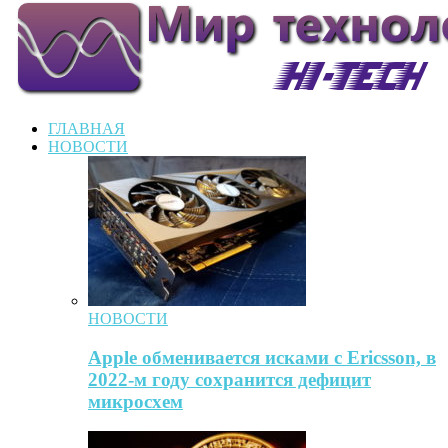
ГЛАВНАЯ
НОВОСТИ
НОВОСТИ
Apple обменивается исками с Ericsson, в
2022-м году сохранится дефицит
микросхем