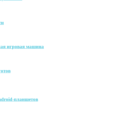
ти
ая игровая машина
готов
ndroid-планшетов