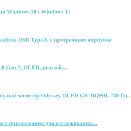
ії Windows 10 і Windows 11
 кабель USB Type-C с прозрачным корпусом
n 8 Gen 2, OLED-дисплей…
гнутый монитор Odyssey OLED G9: DQHD, 240 Гц
 но с приложением для отслеживания…