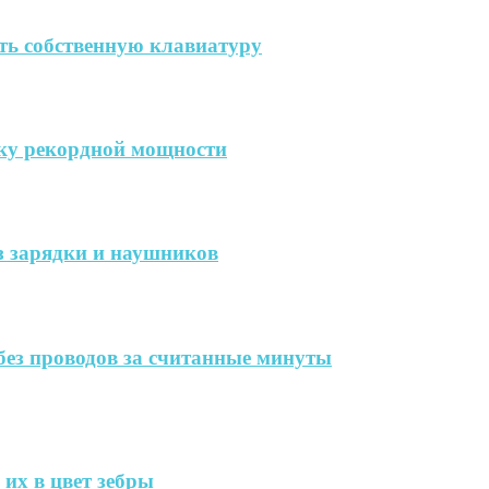
ть собственную клавиатуру
дку рекордной мощности
ез зарядки и наушников
без проводов за считанные минуты
их в цвет зебры