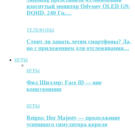
изогнутый монитор Odyssey OLED G9:
DQHD, 240 Гц,…
ТЕЛЕФОНЫ
Стоит ли давать детям смартфоны? Да,
но с приложением для отслеживания…
ИГРЫ
ИГРЫ
Фил Шиллер: Face ID — вне
конкуренции
ИГРЫ
Reigns: Her Majesty — продолжение
успешного симулятора короля