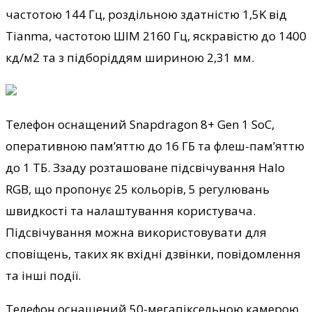
частотою 144 Гц, роздільною здатністю 1,5K від
Tianma, частотою ШІМ 2160 Гц, яскравістю до 1400
кд/м2 та з
підборіддям шириною 2,31 мм.
Телефон оснащений Snapdragon 8+ Gen 1 SoC,
оперативною пам’яттю до 16 ГБ та флеш-пам’яттю
до 1 ТБ. Ззаду розташоване підсвічування Halo
RGB, що пропонує 25 кольорів, 5 регулювань
швидкості та налаштування користувача.
Підсвічування можна використовувати для
сповіщень, таких як вхідні дзвінки, повідомлення
та інші події.
Телефон оснащений 50-мегапіксельною камерою