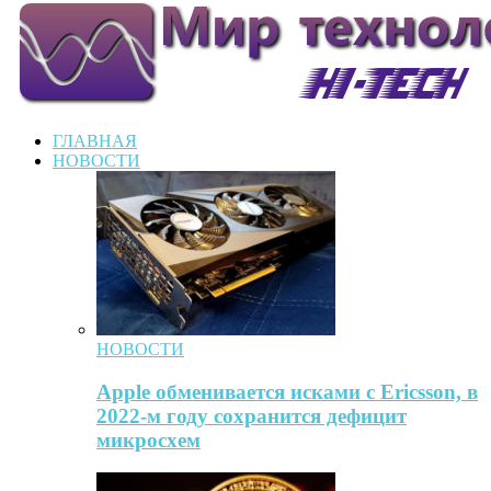
ГЛАВНАЯ
НОВОСТИ
НОВОСТИ
Apple обменивается исками с Ericsson, в
2022-м году сохранится дефицит
микросхем