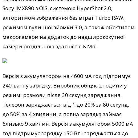
Sony IMX890 з OIS, системою HyperShot 2.0,
алгоритмом зображення без втрат Turbo RAW,
режимом вуличної зйомки 3.0, а також об’єктивом
макрокамери на додаток до надширококутної
камери роздільною здатністю 8 Мп.
Версія з акумулятором на 4600 мА год підтримує
240-ватну зарядку. Виробник обіцяє 2 години у
режимі розмови після 30 секунд заряджання.
Телефон заряджається від 1 до 20% за 80 секунд,
до 50% за 4 хвилини, а повна зарядка займає
близько 9 хвилин. Версія з акумулятором 5000 мА
год підтримує зарядку 150 Вт і заряджається до