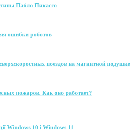
артины Пабло Пикассо
яя ошибки роботов
сверхскоростных поездов на магнитной подушке
есных пожаров. Как оно работает?
ії Windows 10 і Windows 11