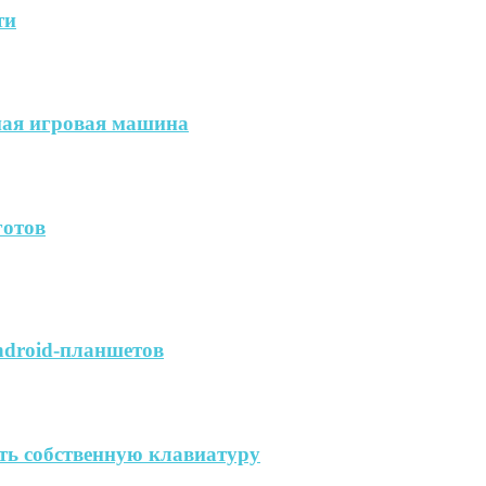
ти
ая игровая машина
готов
ndroid-планшетов
ть собственную клавиатуру