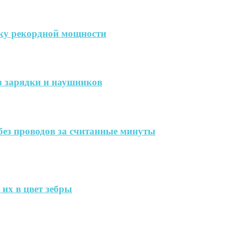
дку рекордной мощности
ез зарядки и наушников
без проводов за считанные минуты
их в цвет зебры