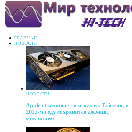
ГЛАВНАЯ
НОВОСТИ
НОВОСТИ
Apple обменивается исками с Ericsson, в
2022-м году сохранится дефицит
микросхем