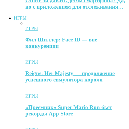
Стоит ли давать детям смартфоны? Да,
но с приложением для отслеживания…
ИГРЫ
ИГРЫ
Фил Шиллер: Face ID — вне
конкуренции
ИГРЫ
Reigns: Her Majesty — продолжение
успешного симулятора короля
ИГРЫ
«Преемник» Super Mario Run бьет
рекорды App Store