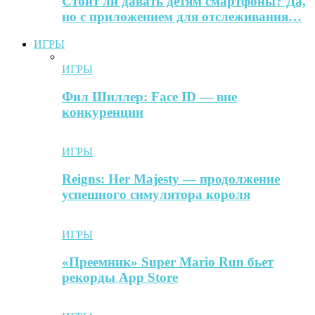
Стоит ли давать детям смартфоны? Да,
но с приложением для отслеживания…
ИГРЫ
ИГРЫ
Фил Шиллер: Face ID — вне
конкуренции
ИГРЫ
Reigns: Her Majesty — продолжение
успешного симулятора короля
ИГРЫ
«Преемник» Super Mario Run бьет
рекорды App Store