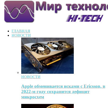
ГЛАВНАЯ
НОВОСТИ
НОВОСТИ
Apple обменивается исками с Ericsson, в
2022-м году сохранится дефицит
микросхем