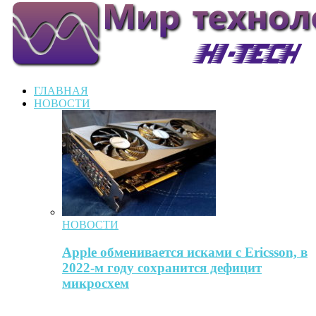
ГЛАВНАЯ
НОВОСТИ
НОВОСТИ
Apple обменивается исками с Ericsson, в
2022-м году сохранится дефицит
микросхем