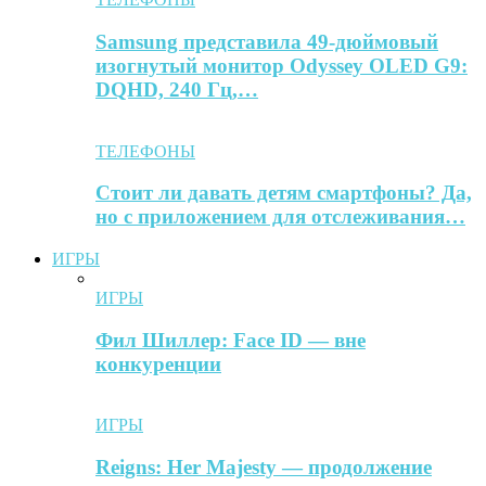
Samsung представила 49-дюймовый
изогнутый монитор Odyssey OLED G9:
DQHD, 240 Гц,…
ТЕЛЕФОНЫ
Стоит ли давать детям смартфоны? Да,
но с приложением для отслеживания…
ИГРЫ
ИГРЫ
Фил Шиллер: Face ID — вне
конкуренции
ИГРЫ
Reigns: Her Majesty — продолжение