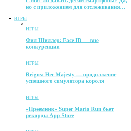
Стоит ли давать детям смартфоны? Да,
но с приложением для отслеживания…
ИГРЫ
ИГРЫ
Фил Шиллер: Face ID — вне
конкуренции
ИГРЫ
Reigns: Her Majesty — продолжение
успешного симулятора короля
ИГРЫ
«Преемник» Super Mario Run бьет
рекорды App Store