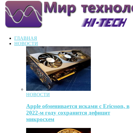
ГЛАВНАЯ
НОВОСТИ
НОВОСТИ
Apple обменивается исками с Ericsson, в
2022-м году сохранится дефицит
микросхем