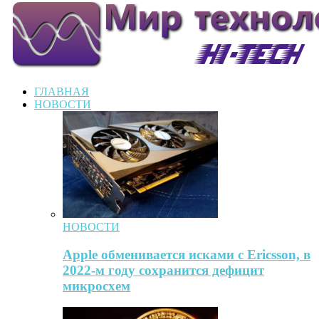
ГЛАВНАЯ
НОВОСТИ
НОВОСТИ
Apple обменивается исками с Ericsson, в
2022-м году сохранится дефицит
микросхем