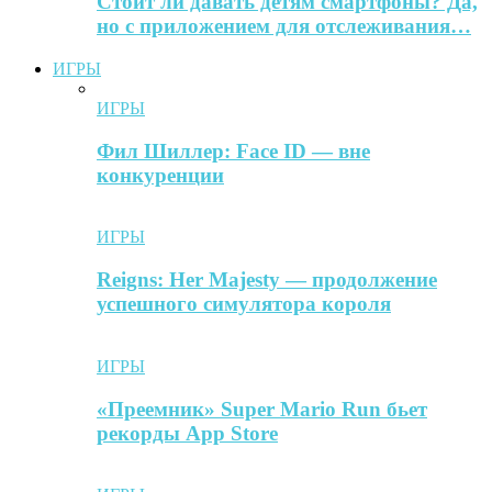
Стоит ли давать детям смартфоны? Да,
но с приложением для отслеживания…
ИГРЫ
ИГРЫ
Фил Шиллер: Face ID — вне
конкуренции
ИГРЫ
Reigns: Her Majesty — продолжение
успешного симулятора короля
ИГРЫ
«Преемник» Super Mario Run бьет
рекорды App Store