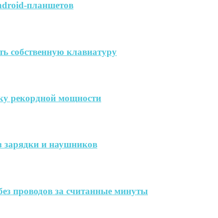
ndroid-планшетов
ть собственную клавиатуру
дку рекордной мощности
ез зарядки и наушников
без проводов за считанные минуты