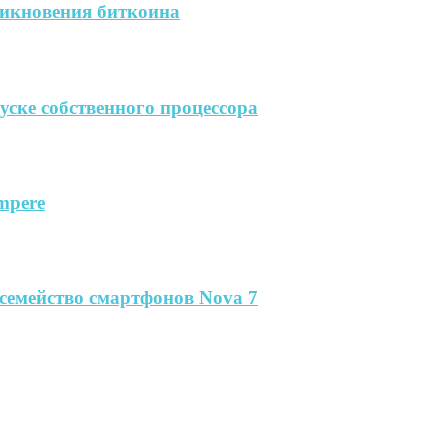
никновения биткоина
пуске собственного процессора
mpere
семейство смартфонов Nova 7