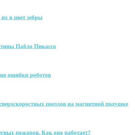
их в цвет зебры
артины Пабло Пикассо
яя ошибки роботов
сверхскоростных поездов на магнитной подушке
есных пожаров. Как оно работает?