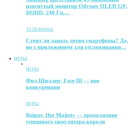
изогнутый монитор Odyssey OLED G9:
DQHD, 240 Гц,…
ТЕЛЕФОНЫ
Стоит ли давать детям смартфоны? Да,
но с приложением для отслеживания…
ИГРЫ
ИГРЫ
Фил Шиллер: Face ID — вне
конкуренции
ИГРЫ
Reigns: Her Majesty — продолжение
успешного симулятора короля