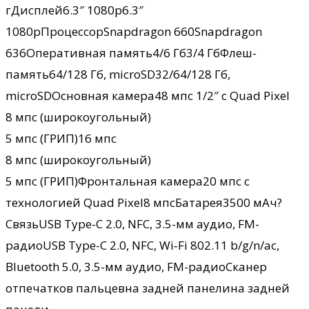
гДисплей6.3″ 1080p6.3″
1080pПроцессорSnapdragon 660Snapdragon
636Оперативная память4/6 Гб3/4 ГбФлеш-
память64/128 Гб, microSD32/64/128 Гб,
microSDОсновная камера48 мпс 1/2″ с Quad Pixel
8 мпс (широкоугольный)
5 мпс (ГРИП)16 мпс
8 мпс (широкоугольный)
5 мпс (ГРИП)Фронтальная камера20 мпс с
технологией Quad Pixel8 мпсБатарея3500 мАч?
СвязьUSB Type-C 2.0, NFC, 3.5-мм аудио, FM-
радиоUSB Type-C 2.0, NFC, Wi‑Fi 802.11 b/g/n/ac,
Bluetooth 5.0, 3.5-мм аудио, FM-радиоСканер
отпечатков пальцевна задней панелина задней