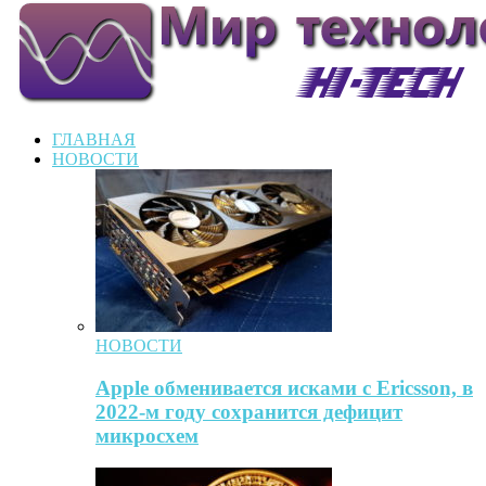
ГЛАВНАЯ
НОВОСТИ
НОВОСТИ
Apple обменивается исками с Ericsson, в
2022-м году сохранится дефицит
микросхем