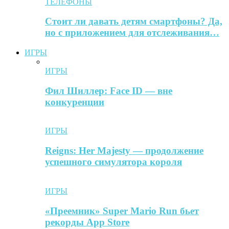
ТЕЛЕФОНЫ
Стоит ли давать детям смартфоны? Да,
но с приложением для отслеживания…
ИГРЫ
ИГРЫ
Фил Шиллер: Face ID — вне
конкуренции
ИГРЫ
Reigns: Her Majesty — продолжение
успешного симулятора короля
ИГРЫ
«Преемник» Super Mario Run бьет
рекорды App Store