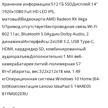
Хранение информации:512 ГБ SSDДисплей:14″
1920х1080 Full HD LED IPS,
матовыйВидеокарта:AMD Radeon RX Vega
5Привод:отсутствуетБеспроводная связь:Wi-Fi
802.11ac, Bluetooth 5.0Аудио:Dolby Audio, 2
динамикаИнтерфейсы:2хUSB 3.2, USB Type-C,
HDMI, кардридер SD, комбинированный
аудиоразъемДополнительно:1 Мп веб-
камераБатарея:литий-полимерная 57
ВтчГабариты, вес:322х212х18 мм, 1.49
кгОперационная система:Windows 10 Home (64-
bit)Комплектация:Lenovo IdeaPad 5 14ARE05
81YM002ERU