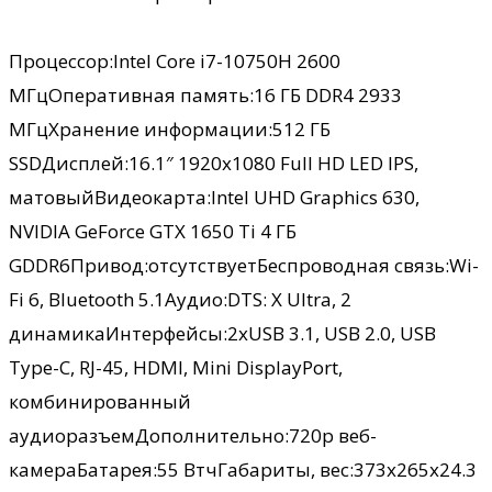
Процессор:Intel Core i7-10750H 2600
МГцОперативная память:16 ГБ DDR4 2933
МГцХранение информации:512 ГБ
SSDДисплей:16.1″ 1920х1080 Full HD LED IPS,
матовыйВидеокарта:Intel UHD Graphics 630,
NVIDIA GeForce GTX 1650 Ti 4 ГБ
GDDR6Привод:отсутствуетБеспроводная связь:Wi-
Fi 6, Bluetooth 5.1Аудио:DTS: X Ultra, 2
динамикаИнтерфейсы:2хUSB 3.1, USB 2.0, USB
Type-C, RJ-45, HDMI, Mini DisplayPort,
комбинированный
аудиоразъемДополнительно:720p веб-
камераБатарея:55 ВтчГабариты, вес:373х265х24.3