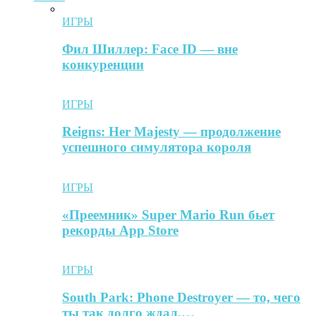
ИГРЫ
Фил Шиллер: Face ID — вне
конкуренции
ИГРЫ
Reigns: Her Majesty — продолжение
успешного симулятора короля
ИГРЫ
«Преемник» Super Mario Run бьет
рекорды App Store
ИГРЫ
South Park: Phone Destroyer — то, чего
ты так долго ждал,…